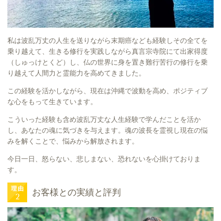
私は波乱万丈の人生を送りながら末期癌なども経験しその全てを
乗り越えて、生きる修行を実践しながら真言宗寺院にて出家得度
（しゅっけとくど）し、仏の世界に身を置き難行苦行の修行を乗
り越えて人間力と霊能力を高めてきました。
この経験を活かしながら、現在は沖縄で波動を高め、ポジティブ
な心をもって生きています。
こういった経験も含め波乱万丈な人生経験で学んだことを活か
し、あなたの魂に気づきを与えます。魂の波長を霊視し現在の悩
みを解くことで、悩みから解放されます。
今日一日、怒らない、悲しまない、恐れないを心掛けておりま
す。
お客様との実績と評判