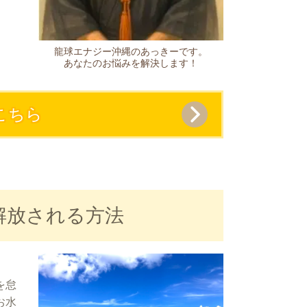
龍球エナジー沖縄のあっきーです。
あなたのお悩みを解決します！​
こちら
解放される方法
を怠
お水