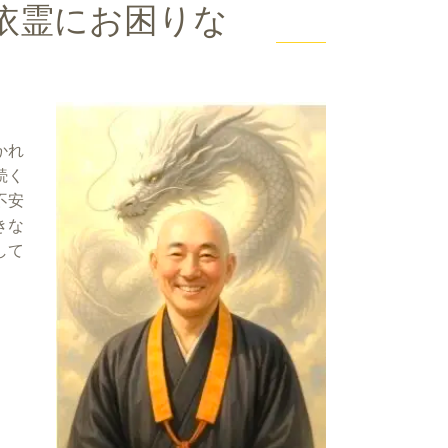
依霊にお困りな
かれ
続く
不安
きな
して