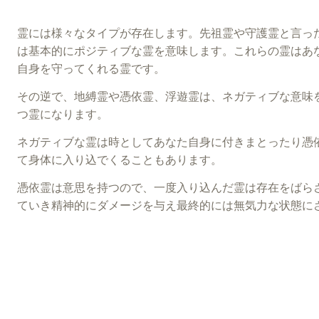
霊には様々なタイプが存在します。先祖霊や守護霊と言っ
は基本的にポジティブな霊を意味します。これらの霊はあ
自身を守ってくれる霊です。
その逆で、地縛霊や憑依霊、浮遊霊は、ネガティブな意味
つ霊になります。
ネガティブな霊は時としてあなた自身に付きまとったり憑
て身体に入り込でくることもあります。
憑依霊は意思を持つので、一度入り込んだ霊は存在をばら
ていき精神的にダメージを与え最終的には無気力な状態に