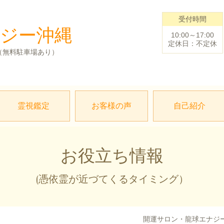
受付時間
ナジー沖縄
10:00～17:00
定休日：不定休
1（無料
駐車場あり）
霊視鑑定
お客様の声
自己紹介
お役立ち情報
(憑依霊が近づてくるタイミング）
開運サロン・龍球エナジ