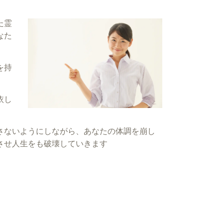
た霊
なた
を持
依し
さないようにしながら、あなたの体調を崩し
させ人生をも破壊していきます