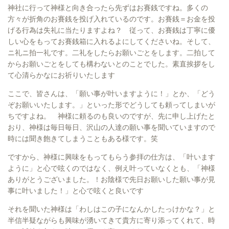
神社に行って神様と向き合ったら先ずはお賽銭ですね。多くの
方々が折角のお賽銭を投げ入れているのです。お賽銭＝お金を投
げる行為は失礼に当たりますよね？ 従って、お賽銭は丁寧に優
しい心をもってお賽銭箱に入れるよにしてくださいね。そして、
ニ礼ニ拍一礼です。二礼をしたらお願いごとをします。二拍して
からお願いごとをしても構わないとのことでした。素直挨拶をし
て心清らかなにお祈りいたします
ここで、皆さんは、「願い事が叶いますように！」とか、「どう
ぞお願いいたします。」といった形でどうしても頼ってしまいが
ちですよね。 神様に頼るのも良いのですが、先に申し上げたと
おり、神様は毎日毎日、沢山の人達の願い事を聞いていますので
時には聞き飽きてしまうこともある様です。笑
ですから、神様に興味をもってもらう参拝の仕方は、「叶います
ように」と心で呟くのではなく、例え叶っていなくとも、「神様
ありがとうございました。！お陰様で先日お願いした願い事が見
事に叶いました！」と心で呟くと良いです
それを聞いた神様は「わしはこの子になんかしたっけかな？」と
半信半疑ながらも興味が湧いてきて貴方に寄り添ってくれて、時