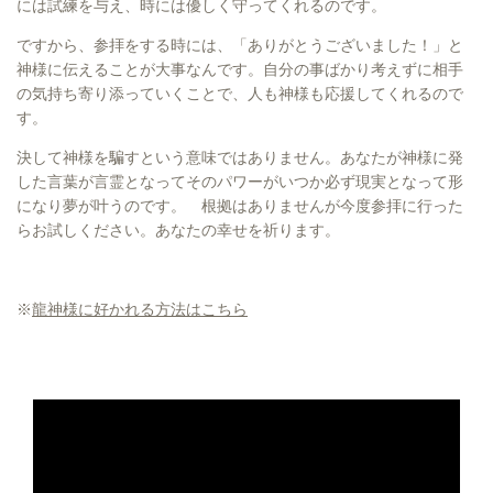
には試練を与え、時には優しく守ってくれるのです。
ですから、参拝をする時には、「ありがとうございました！」と
神様に伝えることが大事なんです。
自分の事ばかり考えずに相手
の気持ち寄り添っていくことで、人も神様も応援してくれるので
す。
決して神様を騙すという意味ではありません。あなたが神様に発
した言葉が言霊となってそのパワーがいつか必ず現実となって形
になり夢が叶うのです。 根拠はありませんが今度参拝に行った
らお試しください。あなたの幸せを祈ります。
※
龍神様に好かれる方法はこちら